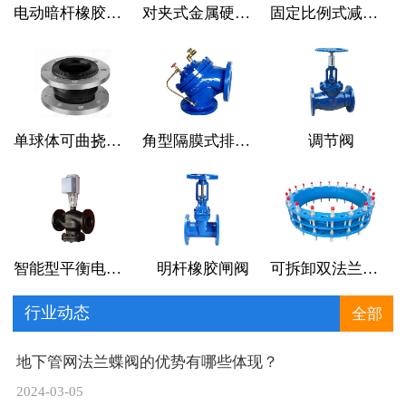
电动暗杆橡胶闸阀
对夹式金属硬密封蝶阀
固定比例式减压阀
单球体可曲挠橡胶接头
角型隔膜式排泥阀
调节阀
智能型平衡电动三通调节阀
明杆橡胶闸阀
可拆卸双法兰传力接头
行业动态
全部
地下管网法兰蝶阀的优势有哪些体现？
2024-03-05