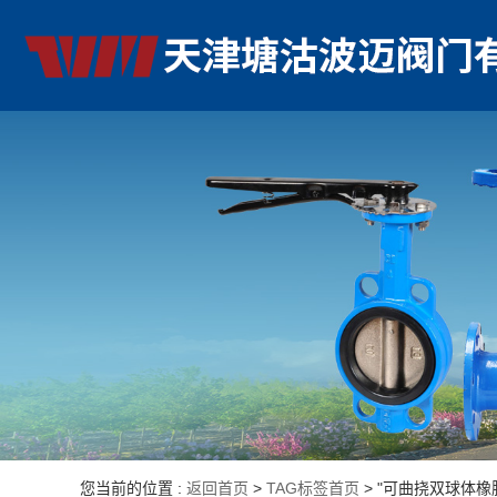
您当前的位置 :
返回首页
>
TAG标签首页
> "可曲挠双球体橡