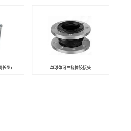
调长型)
单球体可曲挠橡胶接头